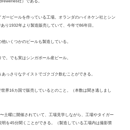
Breweries社）である。
イガービールを作っている工場。オランダのハイネケン社とシン
弁会社であり1932年より製造販売していて、今年で86年目。
の他いくつかのビールも製造している。
りで。でも実はシンガポール産ビール。
うあっさりなテイストでゴクゴク飲むことができる。
点で世界16カ国で販売しているとのこと。（本数は聞き逃しまし
ツアーが月曜〜土曜に開催されていて、工場見学しながら、工場やタイガー
説明を45分聞くことができる。（製造している工場内は撮影禁