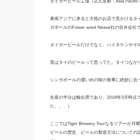
タイガービール工場（正式名称：Asia Pacific 
東南アジアに来ると大抵のお店で見かけるタ
ガポールのFraser aned Neave社の合
タイガービールだけでなく、ハイネケンやそ
昔はタイのビールって思ってた。タイつなが
シンガポールの濃いめの味の食事に絶妙に合
生産の半分は輸出用であり、2018年3月時
た、、、）
ここではTiger Brewery Tourなる
ビールの歴史、ビールの製造方法についての