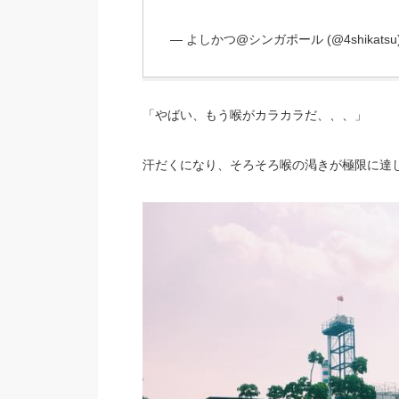
— よしかつ@シンガポール (@4shikatsu
「やばい、もう喉がカラカラだ、、、」
汗だくになり、そろそろ喉の渇きが極限に達