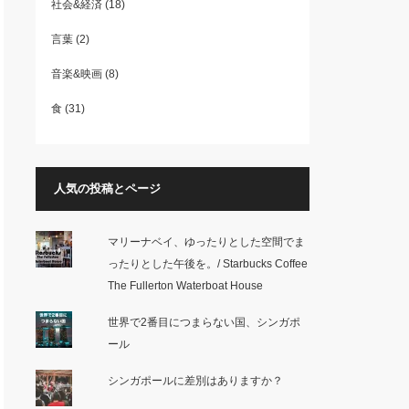
社会&経済
(18)
言葉
(2)
音楽&映画
(8)
食
(31)
人気の投稿とページ
マリーナベイ、ゆったりとした空間でま
ったりとした午後を。/ Starbucks Coffee
The Fullerton Waterboat House
世界で2番目につまらない国、シンガポ
ール
シンガポールに差別はありますか？