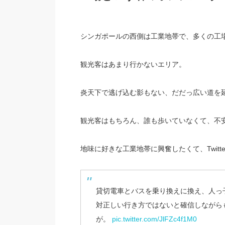
シンガポールの西側は工業地帯で、多くの工
観光客はあまり行かないエリア。
炎天下で逃げ込む影もない、だだっ広い道を
観光客はもちろん、誰も歩いていなくて、不
地味に好きな工業地帯に興奮したくて、Twit
貸切電車とバスを乗り換えに換え、人っ
対正しい行き方ではないと確信しながら
が。
pic.twitter.com/JlFZc4f1M0