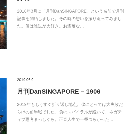
2018年3月に「月刊DanSINGAPORE」という名前で月刊
記事を開始しました。その時の想いを振り返ってみまし
た。僕は雑誌が大好き。お洒落な…
2019.06.9
月刊DanSINGAPORE – 1906
2019年ももうすぐ折り返し地点。僕にとっては大失敗だ
らけの前半戦でした。負のスパイラルが続いて、ネガテ
ィブ思考まっしぐら。正直人生で一番つらかった…