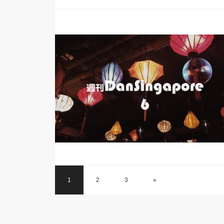
1
2
3
»