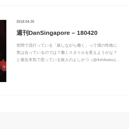
2018.04.20
週刊DanSingapore – 180420
世間で流行っている「旅しながら働く」って僕の性格に
実は合っているのでは？働くスタイルを変えようかな？
と最近本気で思っている旅人のよしかつ（@4shikatsu)…