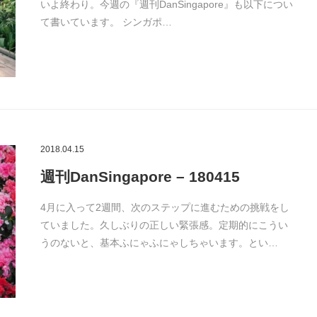
いよ終わり。今週の『週刊DanSingapore』も以下につい
て書いています。 シンガポ…
2018.04.15
週刊DanSingapore – 180415
4月に入って2週間、次のステップに進むための挑戦をし
ていました。久しぶりの正しい緊張感。定期的にこうい
うのないと、基本ふにゃふにゃしちゃいます。とい…