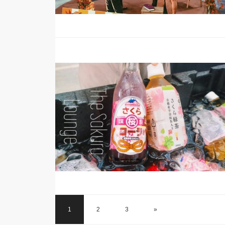
1
2
3
»