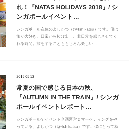
れ！『NATAS HOLIDAYS 2018』/ シ
ンガポールイベント…
シンガポール在住のよしかつ（@4shikatsu）です。僕は
旅が大好き。日常から抜け出し、非日常を感じさせてく
れる時間。旅をすることももちろん楽しい…
2019.05.12
常夏の国で感じる日本の秋、
『AUTUMN IN THE TRAIN』/ シンガ
ポールイベントレポート…
シンガポールでイベント企画運営＆マーケティングをや
っている、よしかつ（@4shikatsu）です。僕にとって秋