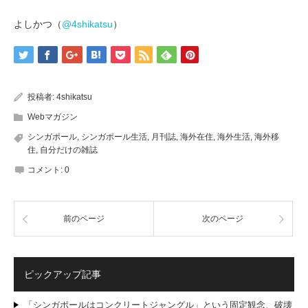
よしかつ（
@4shikatsu
）
投稿者:
4shikatsu
Webマガジン
シンガポール
,
シンガポール生活
,
月刊誌
,
海外在住
,
海外生活
,
海外移
住
,
自分だけの雑誌
コメント:
0
前のページ
次のページ
ピックアップ記事
「シンガポールはコンクリートジャングル」という固定観念、破壊