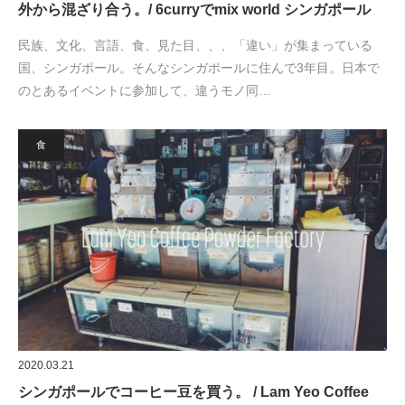
外から混ざり合う。/ 6curryでmix world シンガポール
民族、文化、言語、食、見た目、、、「違い」が集まっている
国、シンガポール。そんなシンガポールに住んで3年目。日本で
のとあるイベントに参加して、違うモノ同…
食
2020.03.21
シンガポールでコーヒー豆を買う。 / Lam Yeo Coffee