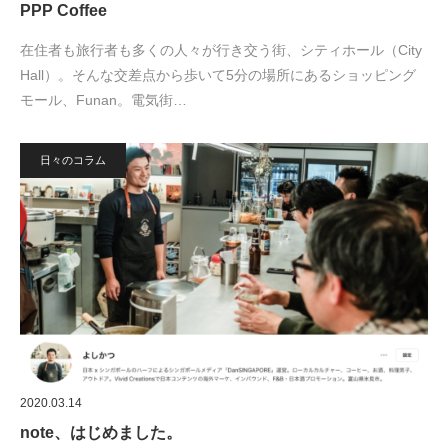
PPP Coffee
在住者も旅行者も多くの人々が行き交う街、シティホール（City
Hall）。そんな交差点から歩いて5分の場所にあるショッピング
モール、Funan。電気街…
日々のコラム
2020.03.14
note、はじめました。