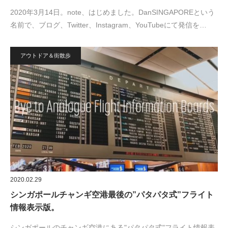
2020年3月14日。note、はじめました。DanSINGAPOREという
名前で、ブログ、Twitter、Instagram、YouTubeにて発信を…
アウトドア＆街散歩
2020.02.29
シンガポールチャンギ空港最後の”パタパタ式”フライト
情報表示版。
シンガポールのチャンギ空港にある"パタパタ式"フライト情報表