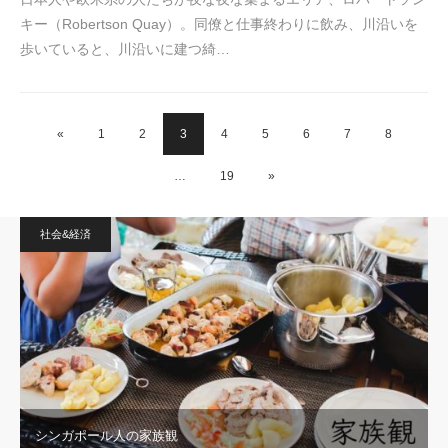
キー（Robertson Quay）。同僚と仕事終わりに飲み、川沿いを
歩いていると、川沿いに建つ綺…
«
1
2
3
4
5
6
7
8
…
19
»
社会&経済
シンガポール人の家族観