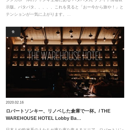
示版。パタパタ、、、、、これを見ると「おー今から旅や！」と
テンションが一気に上がります。…
食
2020.02.16
ロバートソンキー、リノベした倉庫で一杯。/ THE
WAREHOUSE HOTEL Lobby Ba…
日本人や欧米系の人たちが夜な夜な集まるエリア、ロバートソン