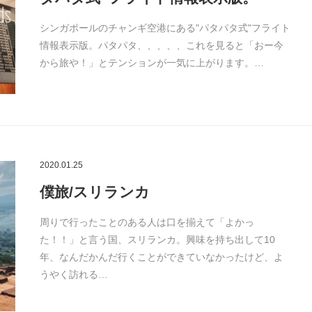
シンガポールのチャンギ空港にある"パタパタ式"フライト
情報表示版。パタパタ、、、、、これを見ると「おー今
から旅や！」とテンションが一気に上がります。…
2020.01.25
僕旅/スリランカ
周りで行ったことのある人は口を揃えて「よかっ
た！！」と言う国、スリランカ。興味を持ち出して10
年、なんだかんだ行くことができていなかったけど、よ
うやく訪れる…