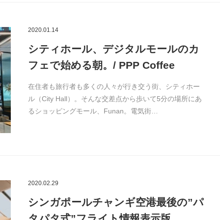
2020.01.14
シティホール、デジタルモールのカ
フェで始める朝。/ PPP Coffee
在住者も旅行者も多くの人々が行き交う街、シティホー
ル（City Hall）。そんな交差点から歩いて5分の場所にあ
るショッピングモール、Funan。電気街…
2020.02.29
シンガポールチャンギ空港最後の”パ
タパタ式”フライト情報表示版。