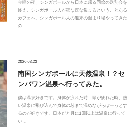
金曜の夜、シンガポールから日本に帰る同僚の送別会を
終え、シンガポール人が夜な夜な集まるという、とある
カフェへ。シンガポール人の週末の溜まり場やってきた
の…
2020.03.23
南国シンガポールに天然温泉！？セ
ンバワン温泉へ行ってみた。
僕は温泉好きです。身体が疲れた時、頭が疲れた時、熱
い温泉に飛び込んで身体の芯まで温めながらぼーっとす
るのが好きです。日本だと月に1回以上は温泉に行って
い…