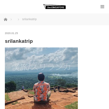
ホーム
srilankatrip
2020.01.25
srilankatrip