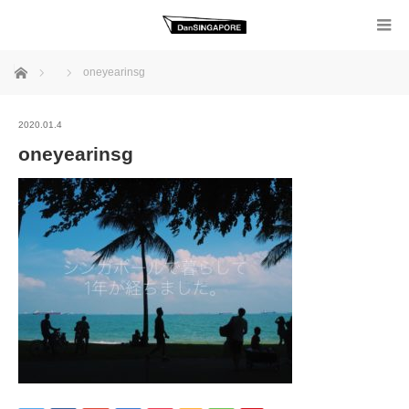
ホーム
oneyearinsg
2020.01.4
oneyearinsg