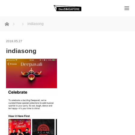
ホーム
indiasong
2018.05.27
indiasong