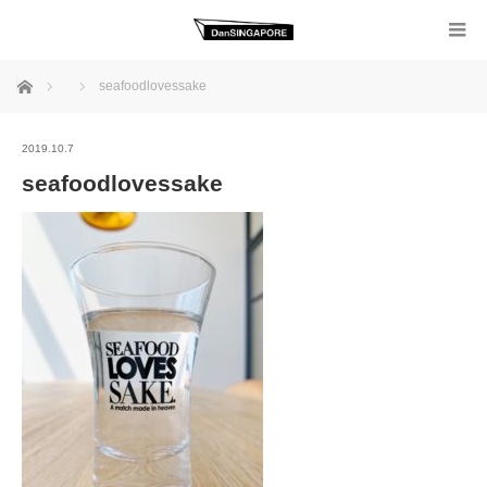
ホーム
seafoodlovessake
2019.10.7
seafoodlovessake