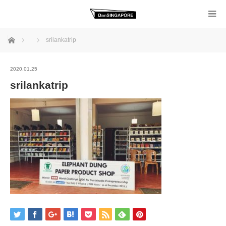
ホーム
srilankatrip
2020.01.25
srilankatrip