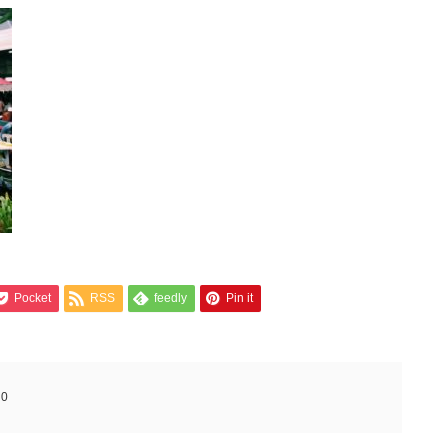
Pocket
RSS
feedly
Pin it
:
0