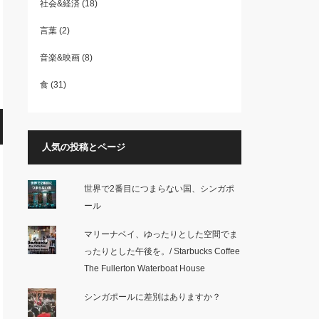
社会&経済
(18)
言葉
(2)
音楽&映画
(8)
食
(31)
人気の投稿とページ
世界で2番目につまらない国、シンガポ
ール
マリーナベイ、ゆったりとした空間でま
ったりとした午後を。/ Starbucks Coffee
The Fullerton Waterboat House
シンガポールに差別はありますか？