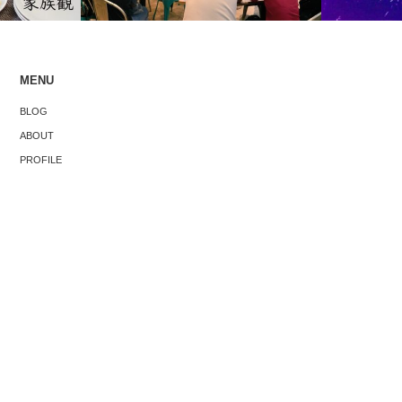
MENU
シンガポールでの地域PRイベントで感
シンガポール
BLOG
じた「町おこし」における大事な3つの
が経ちまし
ABOUT
こと
PROFILE