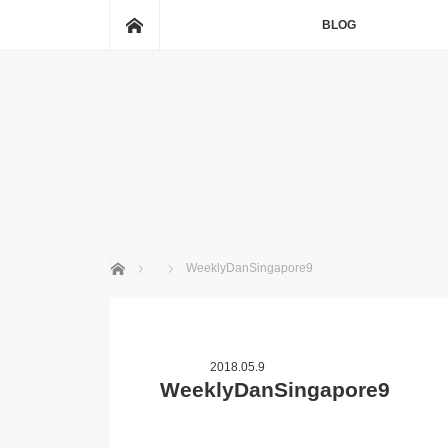
ホーム
BLOG
ホーム
WeeklyDanSingapore9
2018.05.9
WeeklyDanSingapore9