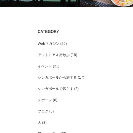
シンガポール人の家族観
CATEGORY
シンガポールで暮らして1年が経ちまし
た。
Webマガジン
(29)
アウトドア＆街散歩
(18)
イベント
(21)
シンガポールから旅する
(17)
シンガポールで暮らす
(2)
スポーツ
(6)
ブログ
(5)
人
(3)