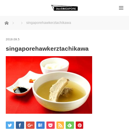
ホーム
singaporehawkerztachikawa
2019.09.5
singaporehawkerztachikawa