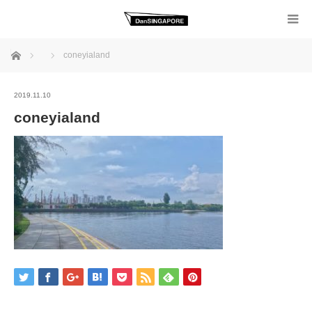
ホーム
coneyialand
2019.11.10
coneyialand