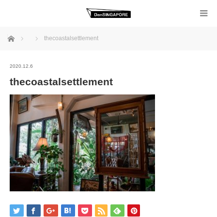
ホーム
thecoastalsettlement
2020.12.6
thecoastalsettlement