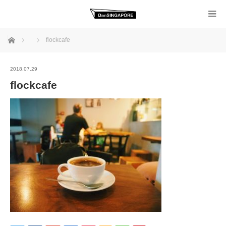
ホーム
flockcafe
2018.07.29
flockcafe