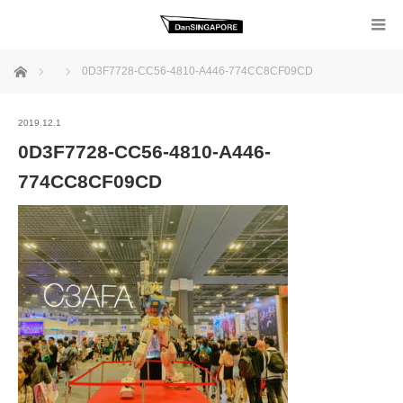
ホーム
0D3F7728-CC56-4810-A446-774CC8CF09CD
2019.12.1
0D3F7728-CC56-4810-A446-
774CC8CF09CD