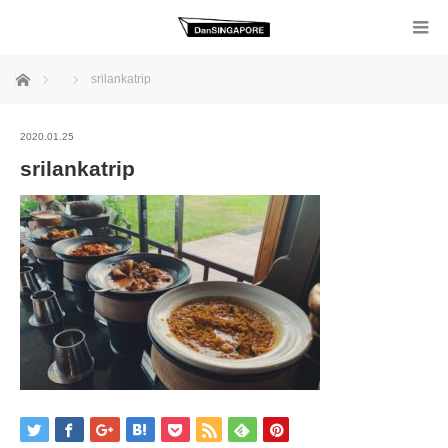
ホーム
srilankatrip
2020.01.25
srilankatrip