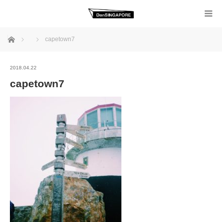
ホーム
capetown7
2018.04.22
capetown7