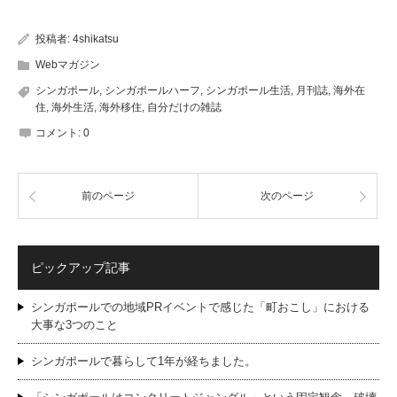
投稿者:
4shikatsu
Webマガジン
シンガポール
,
シンガポールハーフ
,
シンガポール生活
,
月刊誌
,
海外在
住
,
海外生活
,
海外移住
,
自分だけの雑誌
コメント:
0
前のページ
次のページ
ピックアップ記事
シンガポールでの地域PRイベントで感じた「町おこし」における
大事な3つのこと
シンガポールで暮らして1年が経ちました。