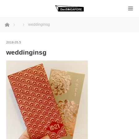
ホーム
weddinginsg
2019.05.5
weddinginsg