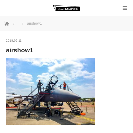
ホーム
airshow1
2018.02.11
airshow1