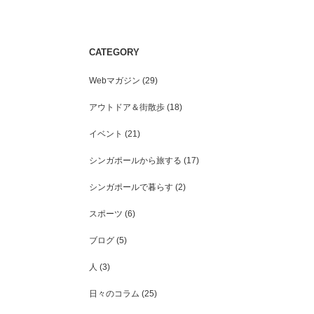
CATEGORY
シンガポールの”よくある誤解”をまとめ
「シンガポールはコンクリ
てみた
ル」という固定観念、破壊
Webマガジン
(29)
アウトドア＆街散歩
(18)
イベント
(21)
シンガポールから旅する
(17)
シンガポールで暮らす
(2)
スポーツ
(6)
ブログ
(5)
人
(3)
日々のコラム
(25)