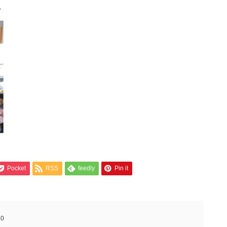
Pocket
RSS
feedly
Pin it
:
0