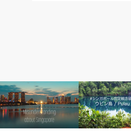
社会&経済
アウトドア＆街散歩