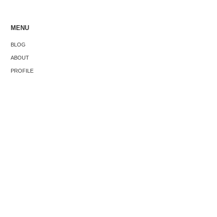
MENU
ートジャング
シンガポール人の母がいなくなって16年
シンガポー
BLOG
します。
が経ちました。
た。
ABOUT
PROFILE