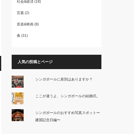
社会&経済
(18)
言葉
(2)
音楽&映画
(8)
食
(31)
人気の投稿とページ
シンガポールに差別はありますか？
ここが違うよ、シンガポールの結婚式。
シンガポールのおすすめ写真スポット〜
建国記念日編〜