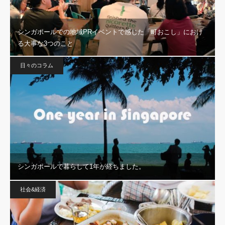
シンガポールでの地域PRイベントで感じた「町おこし」におけ
る大事な3つのこと
日々のコラム
シンガポールで暮らして1年が経ちました。
社会&経済