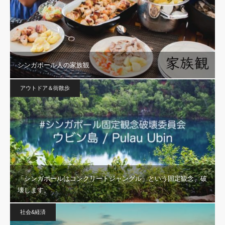
シンガポール人の家族観
アウトドア＆街散歩
「シンガポールはコンクリートジャングル」という固定観念、破
壊します。
社会&経済