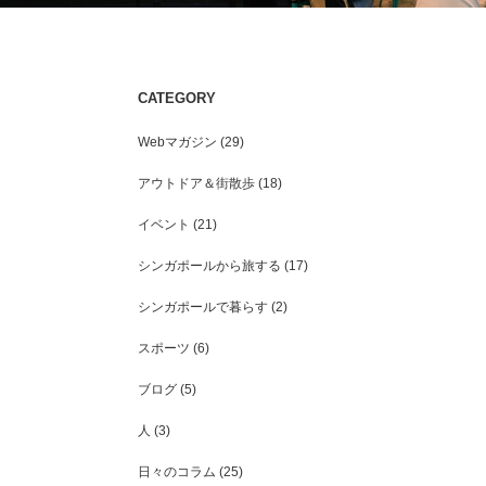
CATEGORY
シンガポールで暮らして1年が経ちまし
シンガポールでの地域PRイ
た。
じた「町おこし」における
Webマガジン
(29)
こと
アウトドア＆街散歩
(18)
イベント
(21)
シンガポールから旅する
(17)
シンガポールで暮らす
(2)
スポーツ
(6)
ブログ
(5)
人
(3)
日々のコラム
(25)