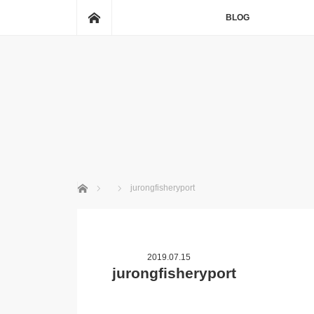
ホーム
BLOG
ホーム
jurongfisheryport
2019.07.15
jurongfisheryport