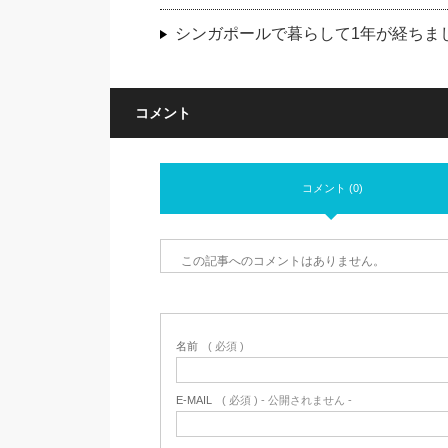
シンガポールで暮らして1年が経ちま
コメント
コメント (0)
この記事へのコメントはありません。
名前
( 必須 )
E-MAIL
( 必須 ) - 公開されません -