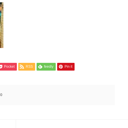
Pocket
RSS
feedly
Pin it
:
0