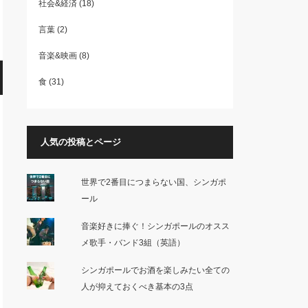
社会&経済
(18)
言葉
(2)
音楽&映画
(8)
食
(31)
人気の投稿とページ
世界で2番目につまらない国、シンガポ
ール
音楽好きに捧ぐ！シンガポールのオスス
メ歌手・バンド3組（英語）
シンガポールでお酒を楽しみたい全ての
人が抑えておくべき基本の3点