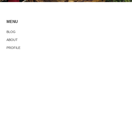
MENU
僕が旅する理由
ベントで感
「シンガポ
BLOG
大事な3つの
ル」という
ABOUT
PROFILE