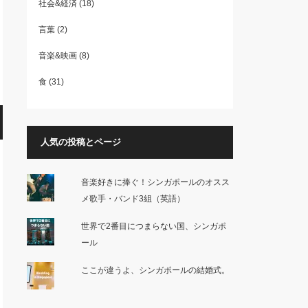
社会&経済
(18)
言葉
(2)
音楽&映画
(8)
食
(31)
人気の投稿とページ
音楽好きに捧ぐ！シンガポールのオスス
メ歌手・バンド3組（英語）
世界で2番目につまらない国、シンガポ
ール
ここが違うよ、シンガポールの結婚式。