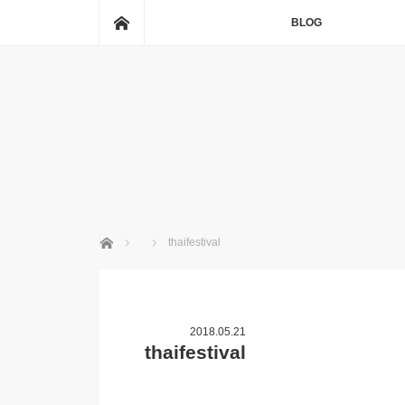
ホーム
BLOG
ホーム
thaifestival
2018.05.21
thaifestival