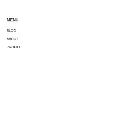
MENU
僕が旅する
ベントで感
「シンガポールはコンクリートジャング
BLOG
大事な3つの
ル」という固定観念、破壊します。
ABOUT
PROFILE