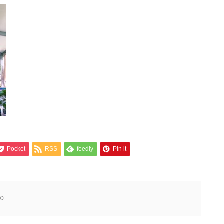
Pocket
RSS
feedly
Pin it
:
0