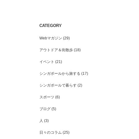
シンガポール人の家族観
CATEGORY
シンガポールでの地域PRイ
じた「町おこし」における
Webマガジン
(29)
こと
アウトドア＆街散歩
(18)
イベント
(21)
シンガポールから旅する
(17)
シンガポールで暮らす
(2)
スポーツ
(6)
ブログ
(5)
人
(3)
日々のコラム
(25)