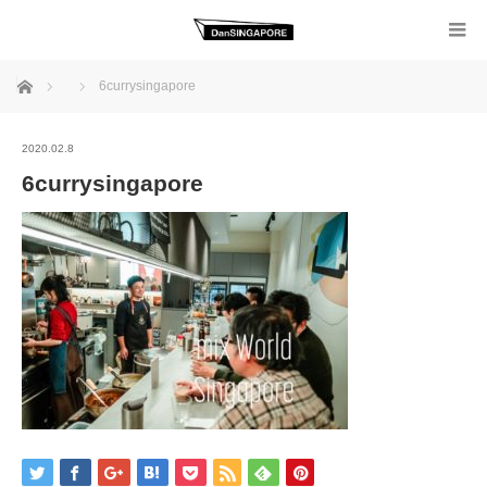
ホーム
6currysingapore
2020.02.8
6currysingapore