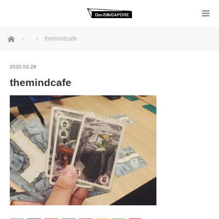
ホーム
themindcafe
2020.03.28
themindcafe