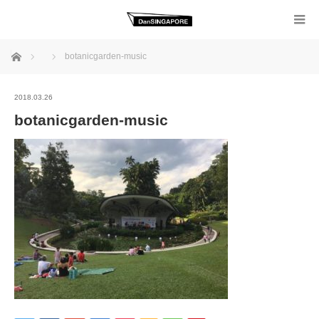
ホーム
botanicgarden-music
2018.03.26
botanicgarden-music