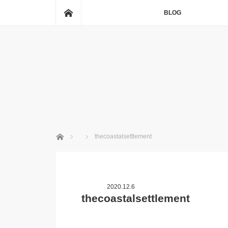
ホーム
BLOG
ホーム
thecoastalsettlement
2020.12.6
thecoastalsettlement