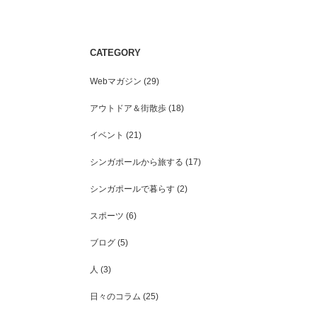
シンガポール人の家族観
CATEGORY
シンガポールでの地域PRイ
じた「町おこし」における
Webマガジン
(29)
こと
アウトドア＆街散歩
(18)
イベント
(21)
シンガポールから旅する
(17)
シンガポールで暮らす
(2)
スポーツ
(6)
ブログ
(5)
人
(3)
日々のコラム
(25)