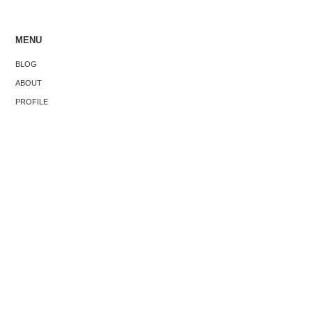
MENU
ベントで感
シンガポールの”よくある誤解”をまとめ
シンガポー
BLOG
大事な3つの
てみた
た。
ABOUT
PROFILE