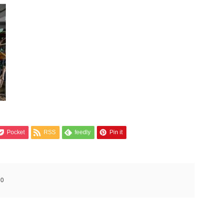
Pocket
RSS
feedly
Pin it
:
0