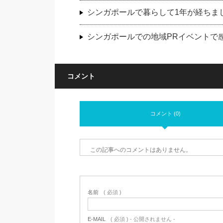
シンガポールで暮らして1年が経ちま
シンガポールでの地域PRイベントで
コメント
コメント (0)
この記事へのコメントはありません。
名前
( 必須 )
E-MAIL
( 必須 ) - 公開されません -