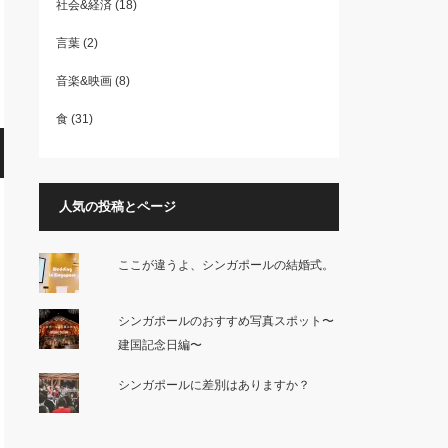
社会&経済
(18)
言葉
(2)
音楽&映画
(8)
食
(31)
人気の投稿とページ
ここが違うよ、シンガポールの結婚式。
シンガポールのおすすめ写真スポット〜
建国記念日編〜
シンガポールに差別はありますか？