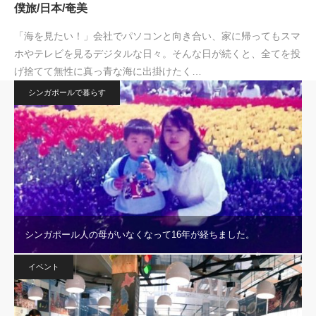
僕旅/日本/奄美
「海を見たい！」会社でパソコンと向き合い、家に帰ってもスマ
ホやテレビを見るデジタルな日々。そんな日が続くと、全てを投
げ捨てて無性に真っ青な海に出掛けたく…
シンガポールで暮らす
シンガポール人の母がいなくなって16年が経ちました。
イベント