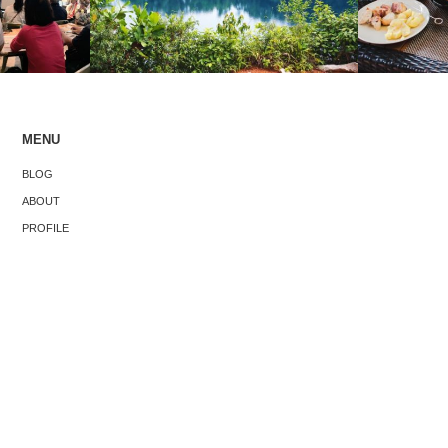
MENU
シンガポー
ベントで感
「シンガポールはコンクリートジャング
BLOG
大事な3つの
ル」という固定観念、破壊します。
ABOUT
PROFILE