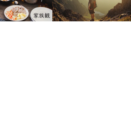
ル人の家族観
僕が旅する理由