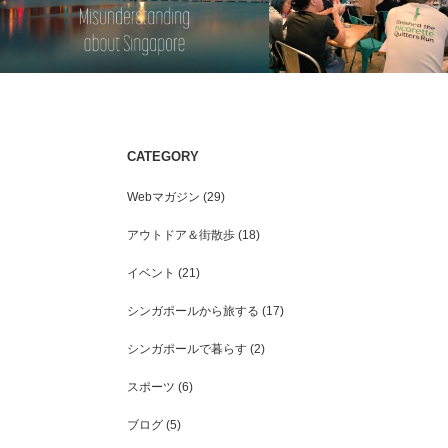
CATEGORY
シンガポールの”よくある誤解”をまとめ
シンガポールでの地域PRイ
てみた
じた「町おこし」における
Webマガジン
(29)
こと
アウトドア＆街散歩
(18)
イベント
(21)
シンガポールから旅する
(17)
シンガポールで暮らす
(2)
スポーツ
(6)
ブログ
(5)