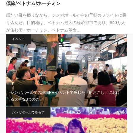
僕旅/ベトナム/ホーチミン
眠たい目を擦りながら、シンガポールからの早朝のフライトに乗
り込んだ。目的地は、ベトナム最大の経済都市であり、840万人
が住む街・ホーチミン。ベトナム革命…
イベント
シンガポールでの地域PRイベントで感じた「町おこし」におけ
る大事な3つのこと
シンガポールで暮らす