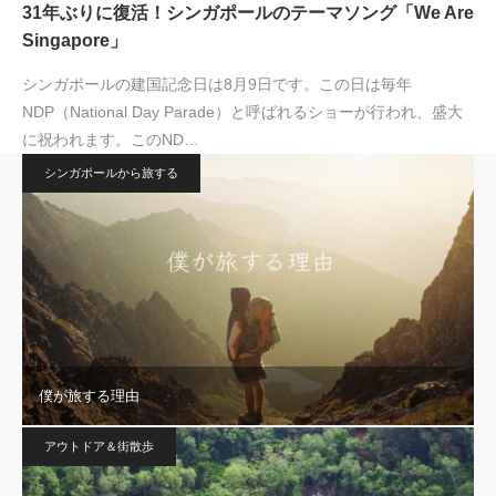
31年ぶりに復活！シンガポールのテーマソング「We Are
Singapore」
シンガポールの建国記念日は8月9日です。この日は毎年
NDP（National Day Parade）と呼ばれるショーが行われ、盛大
に祝われます。このND…
シンガポールから旅する
僕が旅する理由
アウトドア＆街散歩