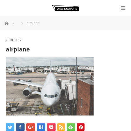
ホーム
airplane
2018.01.17
airplane